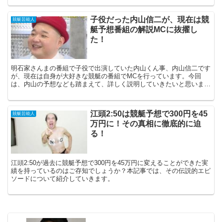
子役だった内山信二が、現在は競
競艇芸能人
艇予想番組の解説MCに抜擢し
た！
明石家さんまの番組で子役で出演していた内山くん事、内山信二です
が、現在は自身が大好きな競艇の番組でMCを行っています。今回
は、内山の予想なども踏まえて、詳しく説明していきたいと思いま
す。
江頭2:50は競艇予想で300円を45
競艇芸能人
万円に！その真相に徹底的に迫
る！
江頭2:50が過去に競艇予想で300円を45万円に変えることができた実
績を持っているのはご存知でしょうか？本記事では、その伝説的エピ
ソードについて紹介していきます。