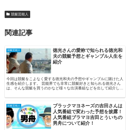
競艇芸能人
関連記事
徳光さんの愛称で知られる徳光和
競艇芸能人
夫の競艇予想とギャンブル人生を
紹介
今回は競艇をこよなく愛する徳光和夫の予想やギャンブルに賭けた人
生感を紹介します。 芸能界でも非常に競艇好きと知られる徳光さん
は、そんな競艇を買うのかなど様々な出演番組などを出して紹介しま
す。
ブラックマヨネーズの吉田さんは
競艇芸能人
人気番組で変わった予想を披露！
人気番組ブラマヨ吉田とういちの
男舟について紹介！