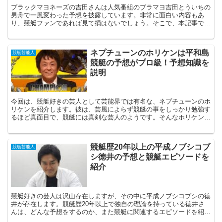
ブラックマヨネーズの吉田さんは人気番組のブラマヨ吉田とういちの
男舟で一風変わった予想を披露しています。非常に面白い内容もあ
り、競艇ファンであれば見て損はないでしょう。そこで、本記事では
ブラマヨ吉田とういちの男舟がどの様な番組なのか、どのやってみる
のかを紹介していきます。
ネプチューンのホリケンは平和島
競艇芸能人
競艇の予想がプロ級！予想知識を
説明
今回は、競艇好きの芸人として芸能界では有名な、ネプチューンのホ
リケンを紹介します。彼は、芸風によらず競艇の事をしっかり勉強す
るほど真面目で、競艇には真剣な芸人のようです。そんなホリケンの
予想方法など紹介します。
競艇歴20年以上の平成ノブシコブ
競艇芸能人
シ徳井の予想と競艇エピソードを
紹介
競艇好きの芸人は沢山存在しますが、その中に平成ノブシコブシの徳
井が存在します。競艇歴20年以上で独自の理論を持っている徳井さ
んは、どんな予想をするのか、また競艇に関連するエピソードを紹介
します。