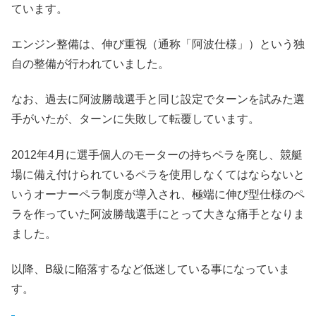
ています。
エンジン整備は、伸び重視（通称「阿波仕様」）という独
自の整備が行われていました。
なお、過去に阿波勝哉選手と同じ設定でターンを試みた選
手がいたが、ターンに失敗して転覆しています。
2012年4月に選手個人のモーターの持ちペラを廃し、競艇
場に備え付けられているペラを使用しなくてはならないと
いうオーナーペラ制度が導入され、極端に伸び型仕様のペ
ラを作っていた阿波勝哉選手にとって大きな痛手となりま
ました。
以降、B級に陥落するなど低迷している事になっていま
す。