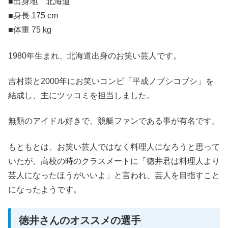
■出身地 北海道
■身長 175 cm
■体重 75 kg
1980年生まれ、北海道出身のお笑い芸人です。
吉村崇と2000年にお笑いコンビ「平成ノブシコブシ」を
結成し、主にツッコミを担当しました。
無類のアイドル好きで、競艇ファンである事が有名です。
もともとは、お笑い芸人ではなく料理人になろうと思って
いたが、高校の時のクラスメートに「徳井君は料理人より
芸人になったほうがいいよ」と言われ、芸人を目指すこと
になったようです。
徳井さんのオススメの選手