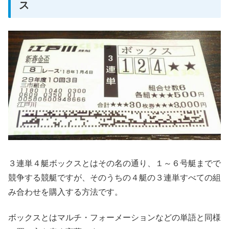
ス
３連単４艇ボックスとはその名の通り、１～６号艇までで
競争する競艇ですが、そのうちの４艇の３連単すべての組
み合わせを購入する方法です。
ボックスとはマルチ・フォーメーションなどの単語と同様