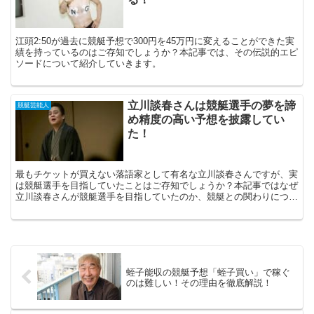
江頭2:50が過去に競艇予想で300円を45万円に変えることができた実
績を持っているのはご存知でしょうか？本記事では、その伝説的エピ
ソードについて紹介していきます。
立川談春さんは競艇選手の夢を諦
競艇芸能人
め精度の高い予想を披露してい
た！
最もチケットが買えない落語家として有名な立川談春さんですが、実
は競艇選手を目指していたことはご存知でしょうか？本記事ではなぜ
立川談春さんが競艇選手を目指していたのか、競艇との関わりについ
て紹介していきます。
蛭子能収の競艇予想「蛭子買い」で稼ぐ
のは難しい！その理由を徹底解説！