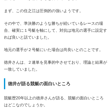
まず、この住之江は圧倒的の強いようです。
その中で、準決勝のような勝ちが続いているレースの場
合、確実に１号艇を軸にして、対抗は地元の選手に設定す
れば良いと話ていました。
地元の選手が２号艇にいた場合は尚良いとのことです。
徳井さんは、２連単を見事的中させており、理論と結果が
一致していました。
徳井が語る競艇の面白いところ
競艇歴20年以上の徳井さんが語る、競艇の面白いところ
はどこなのでしょうか。