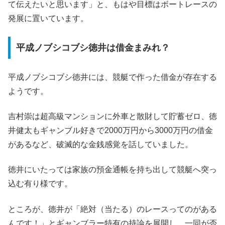
て伝えたいと思います」と、もはや目標はボートレースの
発展に置いています。
平成ノブシコブシ徳井は借金まみれ？
平成ノブシコブシ徳井には、競艇で作った借金が存在する
ようです。
吉村崇は超高級マンションに外車と散財して貯蓄ゼロ、徳
井健太もギャンブル好きで2000万円から3000万円の借金
があるなど、破滅的な金銭感覚を話していました。
徳井にいたっては家族の預金通帳を持ち出して競艇へ突っ
込む有り様です。
ところが、徳井が「絶対（当たる）のレースってのがある
んです！」とギャンブラー特有の持論を展開し、一同が否