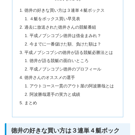
徳井の好きな買い方は３連単４艇ボックス
４艇をボックス買い早見表
過去に放送された徳井さんの競艇番組
平成ノブシコブシ徳井は借金まみれ？
今までに一番儲けた額、負けた額は？
平成ノブシコブシの徳井が語る競艇必勝法とは
徳井が語る競艇の面白いところ
平成ノブシコブシ徳井のプロフィール
徳井さんのオススメの選手
アウトコース一貫のアウト屋の阿波勝哉とは
阿波勝哉選手の実力と成績
まとめ
徳井の好きな買い方は３連単４艇ボック