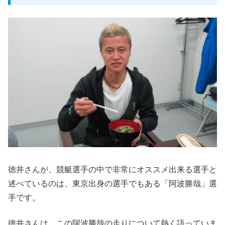
徳井さんが、競艇選手の中で非常にオススメ出来る選手と
述べているのは、東京出身の選手でもある「阿波勝哉」選
手です。
徳井さんは、この阿波勝哉の走りについて熱く語っていま